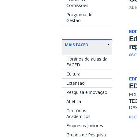
Comissões
24/1
Programa de
Gestão
EDI
Ed
MAIS FACED
re
08/0
Horários de aulas da
FACED
Cultura
EDI
Extensão
ED
Pesquisa e Inovação
EDI
TE
Atlética
DAS
Diretórios
Acadêmicos
03/0
Empresas Juniores
Grupos de Pesquisa