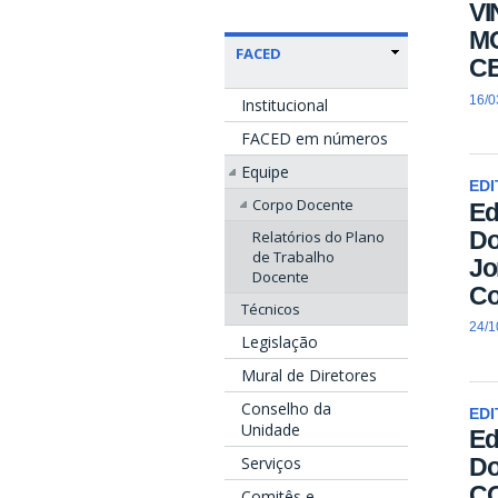
V
M
FACED
C
16/0
Institucional
FACED em números
Equipe
EDI
Corpo Docente
Ed
Do
Relatórios do Plano
de Trabalho
Jo
Docente
Co
Técnicos
24/1
Legislação
Mural de Diretores
Conselho da
EDI
Unidade
Ed
Serviços
Do
CO
Comitês e