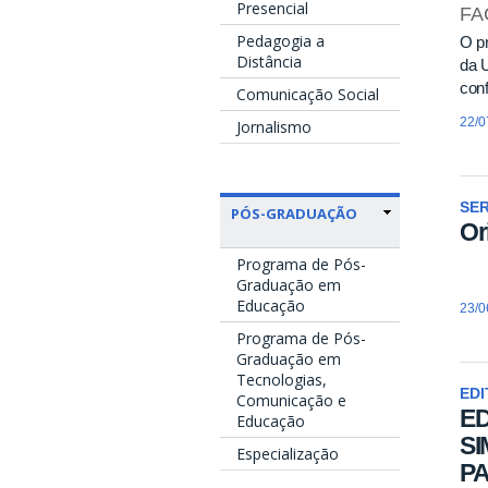
Presencial
FA
Pedagogia a
O pr
Distância
da U
con
Comunicação Social
22/0
Jornalismo
SE
PÓS-GRADUAÇÃO
Or
Programa de Pós-
Graduação em
Educação
23/0
Programa de Pós-
Graduação em
Tecnologias,
EDI
Comunicação e
ED
Educação
SI
Especialização
PA