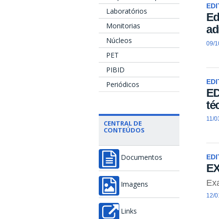
EDI
Laboratórios
Ed
Monitorias
ad
Núcleos
09/1
PET
PIBID
EDI
Periódicos
ED
té
11/0
CENTRAL DE
CONTEÚDOS
EDI
Documentos
EX
Exa
Imagens
12/0
Links