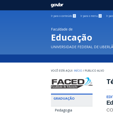
GOVBR
Ir para o conteúdo
1
Ir para o menu
2
Ir pa
Faculdade de
Educação
UNIVERSIDADE FEDERAL DE UBERL
INÍCIO
/
PUBLICO ALVO
Té
EDI
GRADUAÇÃO
Ed
CO
Pedagogia