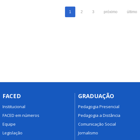
1
2
3
próximo
último
FACED
GRADUAÇÃO
Institucional
Pedagogia Presencial
FACED em números
Pedagogia a Distância
Equipe
Comunicação Social
Legislação
Jornalismo