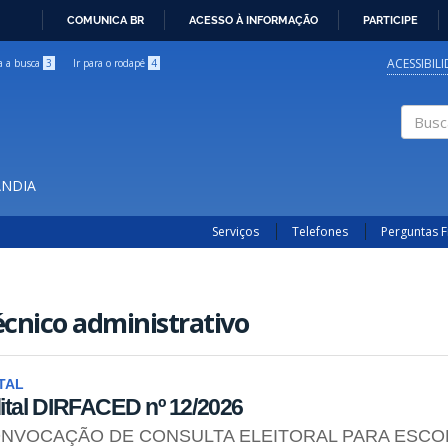
COMUNICA BR
ACESSO À INFORMAÇÃO
PARTICIPE
IR
PARA
ACESSIBIL
ra a busca
3
Ir para o rodapé
4
O
CONTEÚDO
Buscar
ÂNDIA
Serviços
Telefones
Perguntas 
cnico administrativo
TAL
ital DIRFACED nº 12/2026
NVOCAÇÃO DE CONSULTA ELEITORAL PARA ESCOL