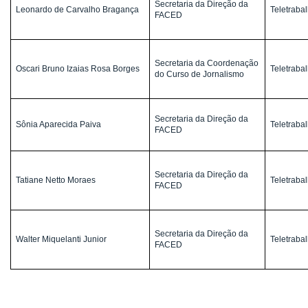
Secretaria da Direção da
Leonardo de Carvalho Bragança
Teletrabal
FACED
Secretaria da Coordenação
Oscari Bruno Izaias Rosa Borges
Teletrabal
do Curso de Jornalismo
Secretaria da Direção da
Sônia Aparecida Paiva
Teletrabal
FACED
Secretaria da Direção da
Tatiane Netto Moraes
Teletrabal
FACED
Secretaria da Direção da
Walter Miquelanti Junior
Teletrabal
FACED