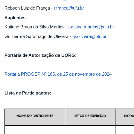
Robson Luiz de França -
rlfranca@ufu.br
Suplentes:
Katiane Braga da Silva Martins -
katiane.martins@ufu.br
Guilherme Saramago de Oliveira -
gsoliveira@ufu.br
Portaria de Autorização da UORG:
Portaria PROGEP Nº 165, de 25 de novembro de 2024
Lista de Participantes:
NOME DO PARTICIPANTE
SETOR DE EXERCÍCIO
MODA