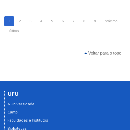
1
2
3
4
5
6
7
8
9
próximo
último
Voltar para o topo
UFU
A Universidade
Campi
Faculdades e Institutos
Bibliotecas